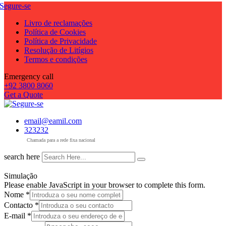
Livro de reclamações
Política de Cookies
Política de Privacidade
Resolução de Litígios
Termos e condições
Emergency call
+92 3800 8060
Get a Quote
email@eamil.com
323232
Chamada para a rede fixa nacional
search here
Simulação
Please enable JavaScript in your browser to complete this form.
Nome
*
Contacto
*
E-mail
*