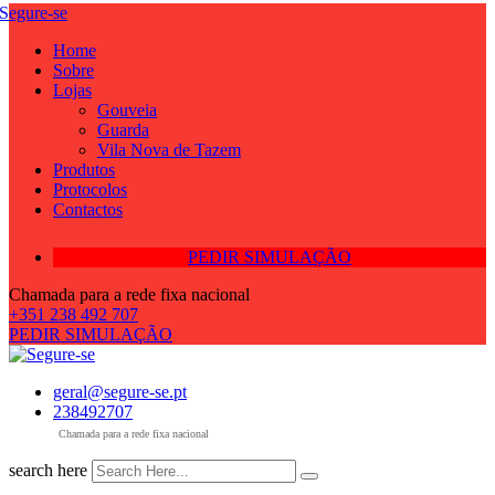
Skip
to
Home
content
Sobre
Lojas
Gouveia
Guarda
Vila Nova de Tazem
Produtos
Protocolos
Contactos
PEDIR SIMULAÇÃO
Chamada para a rede fixa nacional
+351 238 492 707
PEDIR SIMULAÇÃO
geral@segure-se.pt
238492707
Chamada para a rede fixa nacional
search here