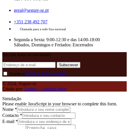
geral@segure-se.pt
+351 238 492 707
Chamada para a rede fixa nacional
Segunda a Sexta: 9:00-12:30 e das 14:00-18:00
Sábados, Domingos e Feriados: Encerrados
Receba todas as novidades
Subscrever
Aceito a
Política de Privacidade
© 2024, Segure-se
Criado por:
Updefy - Agência Web
Simulação
Please enable JavaScript in your browser to complete this form.
Nome
*
Contacto
*
E-mail
*