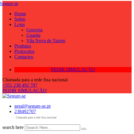
Skip
to
Home
content
Sobre
Lojas
Gouveia
Guarda
Vila Nova de Tazem
Produtos
Protocolos
Contactos
PEDIR SIMULAÇÃO
Chamada para a rede fixa nacional
+351 238 492 707
PEDIR SIMULAÇÃO
geral@segure-se.pt
238492707
Chamada para a rede fixa nacional
search here